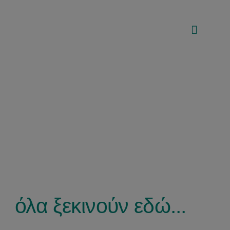
Μετάβαση
στο
περιεχόμενο
Κ
καλώς ήλθατε!
όλα ξεκινούν εδώ...