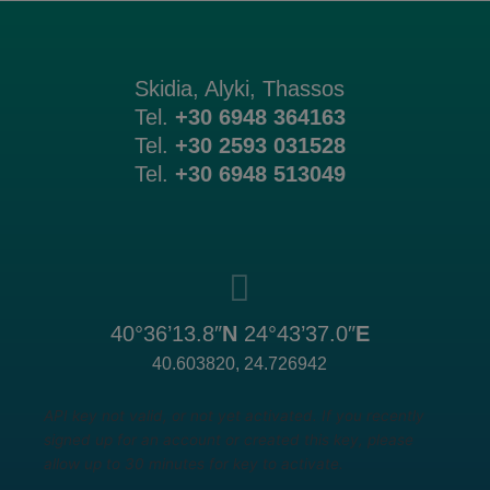
Skidia, Alyki, Thassos
Tel.
+30 6948 364163
Tel.
+30 2593 031528
Tel.
+30 6948 513049
40°36’13.8″
N
24°43’37.0″
E
40.603820, 24.726942
API key not valid, or not yet activated. If you recently
signed up for an account or created this key, please
allow up to 30 minutes for key to activate.