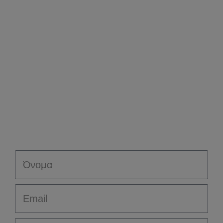
κάντε κράτηση​
Name
Email
City