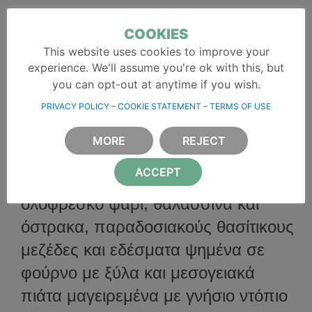
ταβέρνα σκίδια
COOKIES
This website uses cookies to improve your
εδώ, όπου η γεύση
experience. We'll assume you're ok with this, but
συναντά τον μύθο!
you can opt-out at anytime if you wish.
PRIVACY POLICY
–
COOKIE STATEMENT
–
TERMS OF USE
Καλώς ήλθατε στο χώρο της γεύσης!
MORE
REJECT
Στην
παραδοσιακή ταβέρνα-ουζερί
ACCEPT
Σκίδια
, μπορείτε να απολαύσετε
ολόφρεσκο ψάρι, θαλασσινά και
όστρακα, παραδοσιακούς θασίτικους
μεζέδες και εδέσματα ψημένα σε
φούρνο με ξύλα και μεσογειακά
πιάτα μαγειρεμένα με γνήσιο ντόπιο